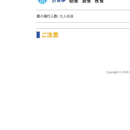
お食事
朝食
昼食
夜食
最小催行人数:
大人
名様
Copyright © 2010 J