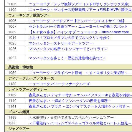
1106
ニューヨーク・メッツ観戦ツアー（メトロポリタンボックス席）
1109
ニューヨーク・ヤンキース野球観戦ツアー（FIELD MVP/1階中
ウォーキング／散策ツアー
1006
ニューヨーク･フードツアー【アッパー・ウエストサイド編】
1007
セントラルパーク散策ツアー・ニューヨーカーの癒しスポット
1009
【ＮＹ食べ歩き】バイツ オブ ニューヨーク - Bites of New York
1016
ぶらり！プロカメラマンの目でブルックリンを歩く
1025
マンハッタン・ストリートアートツアー
1026
マンハッタンの名所 ハドソンヤードとハイライン
1027
マンハッタンを歩こう！歴史的建造物を訪ねて！
美術館・博物館
1059
ニューヨーク・プライベート観光 ～メトロポリタン美術館～
ディナークルーズ／クルーズ
1130
ニューヨーク バトーディナークルーズ
ナイトツアー／ディナー
1139
夜景ざんまい ディナー付き ～エンパイアステーキと夜景を満喫
1140
夜景ざんまい ～煌めくマンハッタンの夜景を満喫～
1141
夜景ざんまい プラス ～エンパイアステート入場チケット付き～
ゴスペル鑑賞
1199
＜水曜催行＞日本語で巡るゴスペルとハーレムツアー
1200
＜日曜催行＞ハーレムゴスペル～ゴスペル体験とハーレム観光～
ジャズツアー