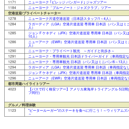
1171
ニューヨーク ｢ビレッジ バンガード｣ ジャズツアー
1184
ニューヨーク「ブルーノート・ジャズクラブ」ツアー
空港送迎/プライベートチャーター
1278
ニューヨーク片道空港送迎（日本語スタッフ/1～4人）
1284
ラガーディア（LGA）空港片道送迎 専用車 日本語（バン又はミニ
人）
1285
ジョン F ケネディ（JFK）空港片道送迎 専用車 日本語（バン又は
10人）
1286
ニューアーク（EWR）空港片道送迎 専用車 日本語（バン又はミニ
人）
1290
ニューヨーク・プライベート観光 ～ガイドと街歩き～
1291
ニューヨーク・専用車観光 日本語ドライバーガイド（車両指定なし
1292
ニューヨーク・専用車観光 日本語（バン又はミニバン/6～13人
1294
ラガーディア（LGA）空港片道送迎 専用車 日本語（車両指定なし
1295
ジョン F ケネディ（JFK）空港片道送迎 専用車 日本語（車両指定
1296
ニューアーク（EWR）空港片道送迎 専用車 日本語（車両指定なし
都市周遊ハイライトツアー
4023
【バスで行く格安ツアー】アメリカ東海岸トライアングル 5日間
フ同行)
グルメ／料理体験
1123
"ピータールーガー"のステーキを食べに行こう！～ウィリアムズ
～