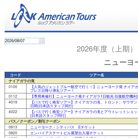
2026年度（上
ニューヨ
コード
ツアー名
ナイアガラの滝
0100
【人気のジェットブルー航空で行く！】ニューヨーク発 ナイアガ
プレス日帰り弾丸ツアー！
0112
【専用車催行】ニューヨーク発ナイアガラ1日観光 往復航空機利
4019
【バスで行く格安ツアー】ナイアガラの滝、トロント、サウザンド
日間(日本語スタッフ同行)
4022
【バスで行く格安ツアー】ナイアガラの滝とアウトレットショッピ
(日本語スタッフ同行)
パス／クーポン／割引クーポン
0813
ニューヨーク・シティパス Eチケット
0820
エンパイアステートビル展望台入場チケット