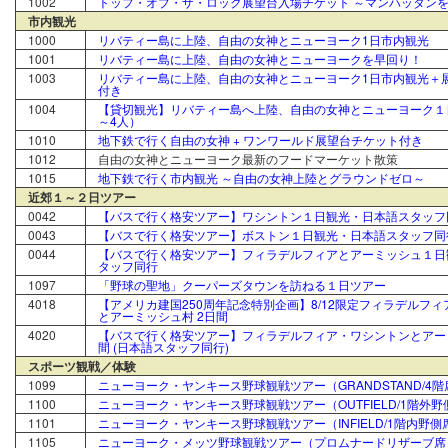
1002
トップ・オブ・ザ・ロック展望台入場チケット ～マンハッタン
市内観光
1000
リバティー島に上陸、自由の女神とニューヨーク1日市内観光
1001
リバティー島に上陸、自由の女神とニューヨークを早回り！
1003
リバティー島に上陸、自由の女神とニューヨーク1日市内観光＋
付き
1004
【貸切観光】リバティー島へ上陸、自由の女神とニューヨーク１
～4人）
1010
地下鉄で行く自由の女神 + ワンワールド展望台チケット付き
1012
自由の女神とニューヨーク最新のフードマーケット散策
1015
地下鉄で行く市内観光 ～自由の女神上陸とグラウンドゼロ～
近郊１～２日ツアー
0042
【バスで行く格安ツアー】ワシントン１日観光・日本語スタッフ
0043
【バスで行く格安ツアー】ボストン１日観光・日本語スタッフ同
0044
【バスで行く格安ツアー】フィラデルフィアとアーミッシュ１日
タッフ同行
1097
「野球の聖地」クーパーズタウンを訪ねる１日ツアー
4018
【アメリカ建国250周年記念特別企画】8/12限定フィラデルフ
とアーミッシュ村 2日間
4020
【バスで行く格安ツアー】フィラデルフィア・ワシントンとアーミ
間 (日本語スタッフ同行)
スポーツ観戦／体験
1099
ニューヨーク・ヤンキース野球観戦ツアー（GRANDSTAND/4階
1100
ニューヨーク・ヤンキース野球観戦ツアー（OUTFIELD/1階外野
1101
ニューヨーク・ヤンキース野球観戦ツアー（INFIELD/1階内野側
1105
ニューヨーク・メッツ野球観戦ツアー（プロムナードリザーブ席