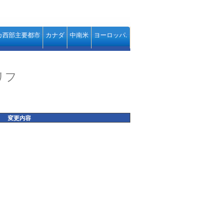
カ西部主要都市
カナダ
中南米
ヨーロッパ.
リフ
変更内容