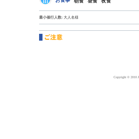
お食事
朝食
昼食
夜食
最小催行人数:
大人
名様
Copyright © 2010 J