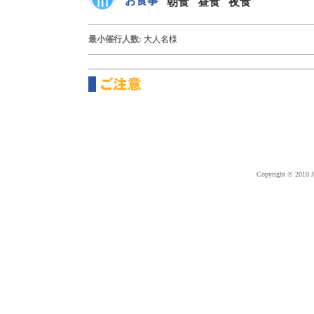
お食事
朝食
昼食
夜食
最小催行人数:
大人
名様
Copyright © 2010 J