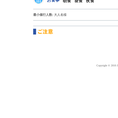
お食事
朝食
昼食
夜食
最小催行人数:
大人
名様
Copyright © 2010 J