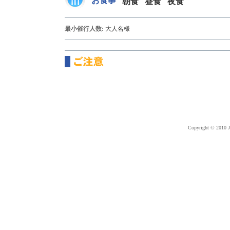
お食事
朝食
昼食
夜食
最小催行人数:
大人
名様
Copyright © 2010 J