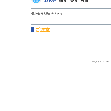
お食事
朝食
昼食
夜食
最小催行人数:
大人
名様
Copyright © 2010 J