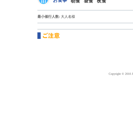
お食事
朝食
昼食
夜食
最小催行人数:
大人
名様
Copyright © 2010 J